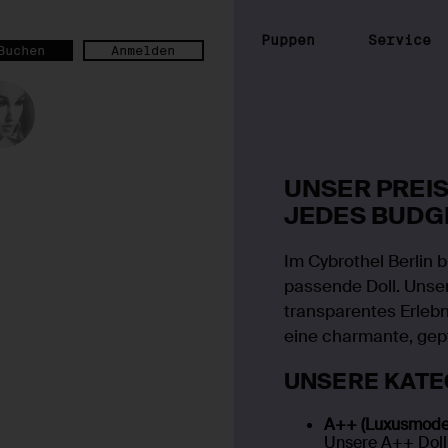
Puppen
Servi
Buchen
Anmelden
UNSER PR
JEDES BU
Im Cybrothel Ber
passende Doll. U
transparentes E
oder eine charma
UNSERE KA
A++ (Luxusm
Unsere A++ D