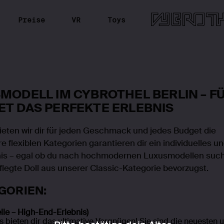
ce
Preise
VR
Toys
EISMODELL IM CYBROTHEL BERLIN –
DGET DAS PERFEKTE ERLEBNIS
lin bieten wir dir für jeden Geschmack und jedes Budget 
nsere flexiblen Kategorien garantieren dir ein individuell
rlebnis – egal ob du nach hochmodernen Luxusmodellen
nte, gepflegte Doll aus unserer Classic-Kategorie bevor
TEGORIEN:
odelle – High-End-Erlebnis)
olls bieten dir das ultimative Vergnügen! Sie sind die neues