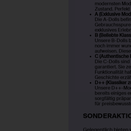
modernsten 
Zustand. Per
A (Exklusive
Die A-Dolls
Gebrauchsspu
exklusives E
ist.
B (Beliebte 
Unsere B-Do
sind noch i
Gebrauchsspu
attraktiven P
C (Authentis
Die C-Dolls 
garantiert. 
ihre Funktion
Geschichte e
D++ (Klassi
Unsere D++-
bereits eini
sorgfältig p
Perfekt für 
wollen.